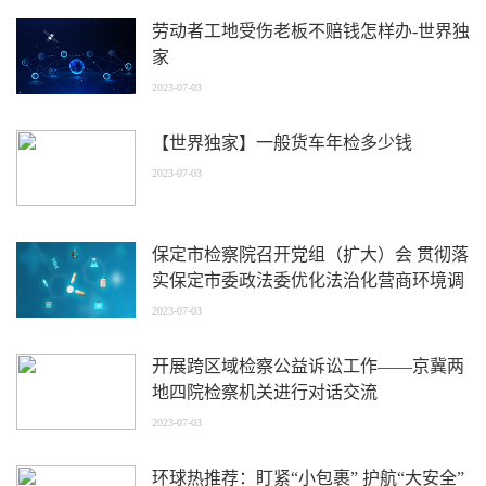
劳动者工地受伤老板不赔钱怎样办-世界独
家
2023-07-03
【世界独家】一般货车年检多少钱
2023-07-03
保定市检察院召开党组（扩大）会 贯彻落
实保定市委政法委优化法治化营商环境调
度会精神 世界今头条
2023-07-03
开展跨区域检察公益诉讼工作——京冀两
地四院检察机关进行对话交流
2023-07-03
环球热推荐：盯紧“小包裹” 护航“大安全”