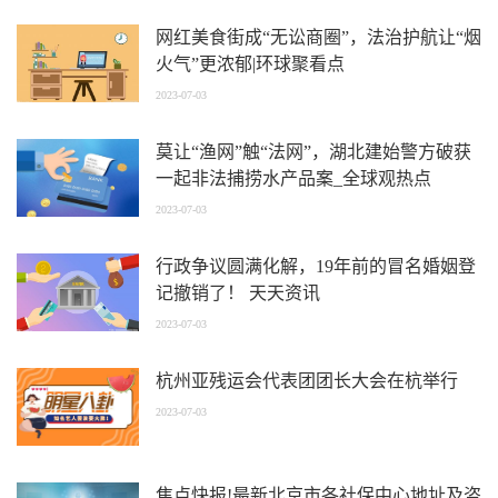
网红美食街成“无讼商圈”，法治护航让“烟
火气”更浓郁|环球聚看点
2023-07-03
莫让“渔网”触“法网”，湖北建始警方破获
一起非法捕捞水产品案_全球观热点
2023-07-03
行政争议圆满化解，19年前的冒名婚姻登
记撤销了！ 天天资讯
2023-07-03
杭州亚残运会代表团团长大会在杭举行
2023-07-03
焦点快报!最新北京市各社保中心地址及咨