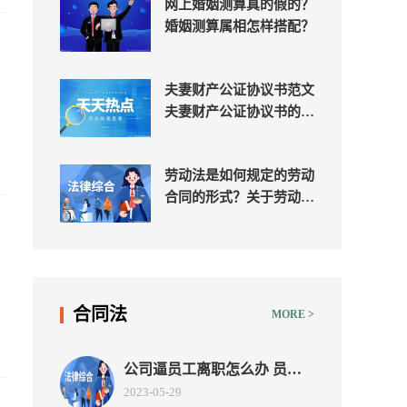
网上婚姻测算真的假的？
婚姻测算属相怎样搭配？
夫妻财产公证协议书范文
夫妻财产公证协议书的标
准格式是什么
劳动法是如何规定的劳动
合同的形式？关于劳动合
同书面形式的严格要求有
哪些？订立书面劳动合同
有哪些注意事项？
合同法
MORE >
公司逼员工离职怎么办 员工
怎么办理辞职和离职？
2023-05-29