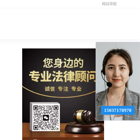
网站导航
15037178970