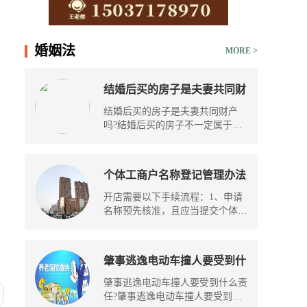
15037178970
婚姻法
MORE >
结婚后买的房子是夫妻共同财
产吗？结婚后买的房子离婚怎
结婚后买的房子是夫妻共同财产
么算？
吗?结婚后买的房子不一定属于共
同财产...
个体工商户名称登记管理办法
第十三条的内容是什么？开店
开店需要以下手续流程：1、申请
需要提供哪些材料内容？
名称预先核准，且应当提交个体工
商户...
肇事逃逸电动车撞人要受到什
么责任（非机动车交通事故处
肇事逃逸电动车撞人要受到什么责
理流程是什么）
任?肇事逃逸电动车撞人要受到行