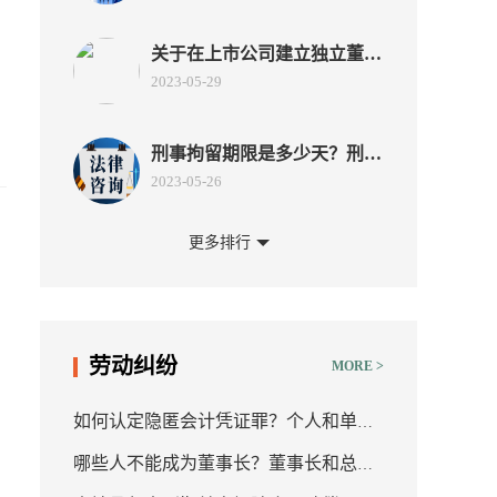
哪
关于在上市公司建立独立董事
制度的指导意见第二条的内容
2023-05-29
是什么？其法律依据是什么？
刑事拘留期限是多少天？刑事
拘留超过37天怎么办？
2023-05-26
更多排行
孳息属于夫妻共同财产吗？孳
息和自然增值属于个人财产
2023-05-24
吗？
民事诉讼法第二百六十条加倍
劳动纠纷
MORE >
支付说的什么？加倍支付利息
2023-05-24
怎么计算？
如何认定隐匿会计凭证罪？个人和单位
分支机构独立核算和非独立核
哪些人不能成为董事长？董事长和总裁
均可构成本罪吗？
算的区别有哪些？独立核算单
2023-05-23