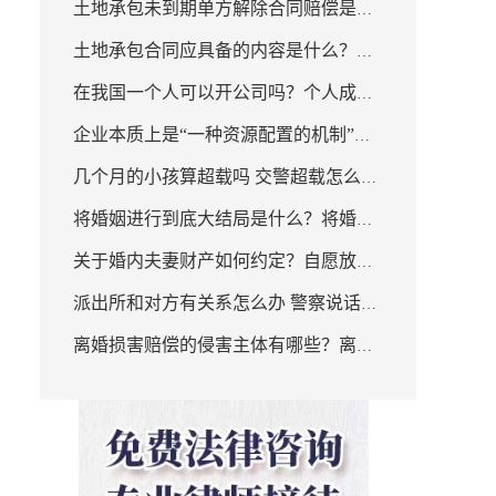
位的特点是什么？
土地承包未到期单方解除合同赔偿是什
可以兼任
土地承包合同应具备的内容是什么？土
么？
在我国一个人可以开公司吗？个人成立
地承包经营权的移转取得是指什么？
企业本质上是“一种资源配置的机制”
公司流程是怎样的？
几个月的小孩算超载吗 交警超载怎么确
吗？如何来定义企业？
将婚姻进行到底大结局是什么？将婚姻
定？
关于婚内夫妻财产如何约定？自愿放弃
进行到底有没有第二部？
派出所和对方有关系怎么办 警察说话很
婚内共同财产是否有效？
离婚损害赔偿的侵害主体有哪些？离婚
冲能怼他吗？
损害赔偿证据有哪些？