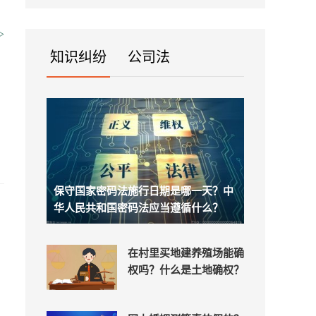
政责...
>
知识纠纷
公司法
？
保守国家密码法施行日期是哪一天？中
华人民共和国密码法应当遵循什么？
？
在村里买地建养殖场能确
权吗？什么是土地确权？