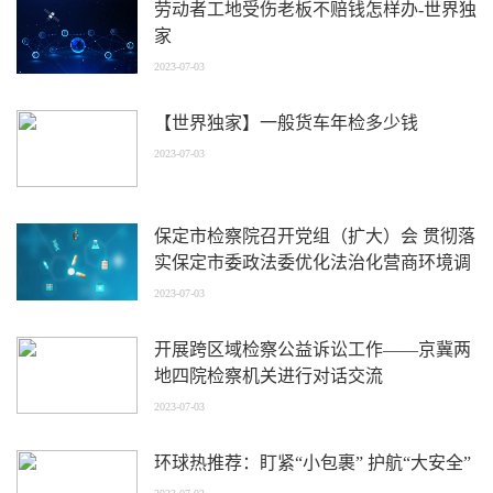
劳动者工地受伤老板不赔钱怎样办-世界独
家
2023-07-03
【世界独家】一般货车年检多少钱
2023-07-03
保定市检察院召开党组（扩大）会 贯彻落
实保定市委政法委优化法治化营商环境调
度会精神 世界今头条
2023-07-03
开展跨区域检察公益诉讼工作——京冀两
地四院检察机关进行对话交流
2023-07-03
环球热推荐：盯紧“小包裹” 护航“大安全”