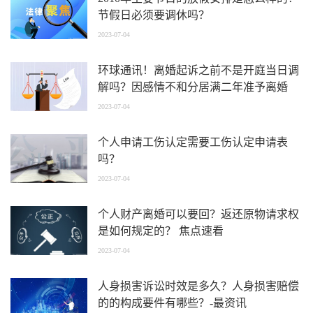
节假日必须要调休吗？
2023-07-04
环球通讯！离婚起诉之前不是开庭当日调
解吗？因感情不和分居满二年准予离婚
吗？
2023-07-04
个人申请工伤认定需要工伤认定申请表
吗？
2023-07-04
个人财产离婚可以要回？返还原物请求权
是如何规定的？ 焦点速看
2023-07-04
人身损害诉讼时效是多久？人身损害赔偿
的的构成要件有哪些？-最资讯