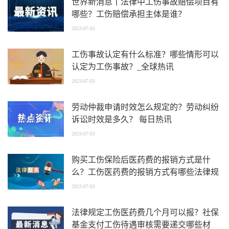
世界新消息丨法律中工伤事故赔偿项目有
哪些？工伤赔偿承担主体是谁？
2023-07-03
工伤事故认定有什么标准？哪些情形可以
认定为工伤事故？_全球热讯
2023-07-03
劳动仲裁申请时效怎么规定的？劳动纠纷
诉讼时效是多久？ 每日热讯
2023-07-03
购买工伤保险后医药费的报销方式是什
么？工伤医药费的报销方式有哪些法律规
定？
2023-07-03
法律规定工伤医药费几个月可以报？社保
基金支付工伤待遇审核需要递交哪些材