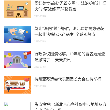
网红美食街成“无讼商圈”，法治护航让“烟
火气”更浓郁|环球聚看点
2023-07-03
莫让“渔网”触“法网”，湖北建始警方破获
一起非法捕捞水产品案_全球观热点
2023-07-03
行政争议圆满化解，19年前的冒名婚姻登
记撤销了！ 天天资讯
2023-07-03
杭州亚残运会代表团团长大会在杭举行
2023-07-03
焦点快报!最新北京市各社保中心地址及咨